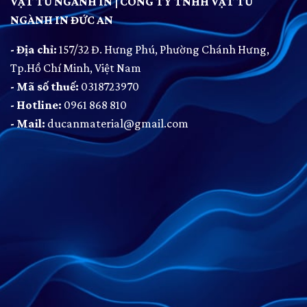
VẬT TƯ NGÀNH IN | CÔNG TY TNHH VẬT TƯ
NGÀNH IN ĐỨC AN
- Địa chỉ:
157/32 Đ. Hưng Phú, Phường Chánh Hưng,
Tp.Hồ Chí Minh, Việt Nam
- Mã số thuế:
0318723970
- Hotline:
0961 868 810
- Mail:
ducanmaterial@gmail.com