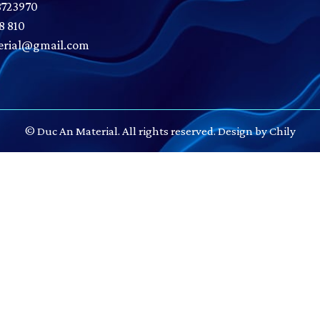
8723970
8 810
rial@gmail.com
© Duc An Material. All rights reserved. Design by Chily