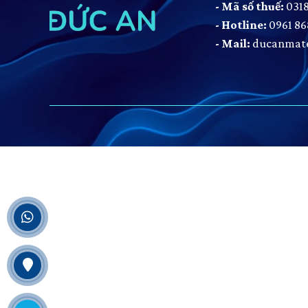
- Mã số thuế:
031
- Hotline:
0961 86
- Mail:
ducanmate