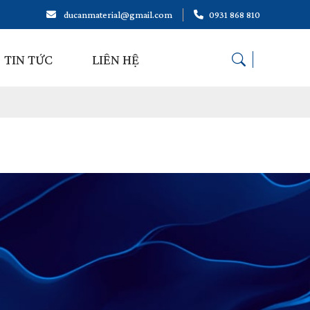
ducanmaterial@gmail.com
0931 868 810
TIN TỨC
LIÊN HỆ