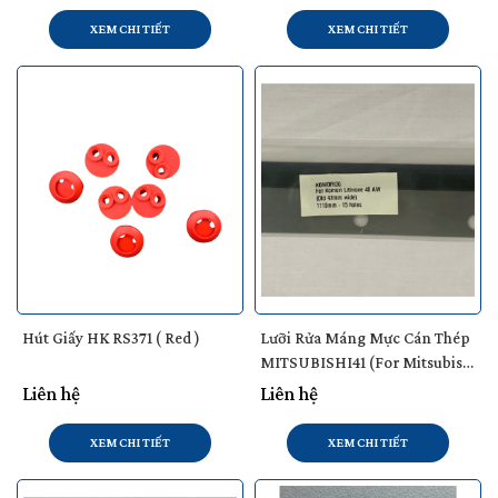
XEM CHI TIẾT
XEM CHI TIẾT
Hút Giấy HK RS371 ( Red )
Lưỡi Rửa Máng Mực Cán Thép
MITSUBISHI41 (For Mitsubishi
3FH / Diamcnd 3000)
Liên hệ
Liên hệ
XEM CHI TIẾT
XEM CHI TIẾT