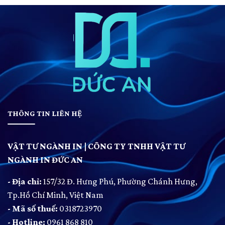
THÔNG TIN LIÊN HỆ
VẬT TƯ NGÀNH IN | CÔNG TY TNHH VẬT TƯ
NGÀNH IN ĐỨC AN
- Địa chỉ:
157/32 Đ. Hưng Phú, Phường Chánh Hưng,
Tp.Hồ Chí Minh, Việt Nam
- Mã số thuế:
0318723970
- Hotline:
0961 868 810