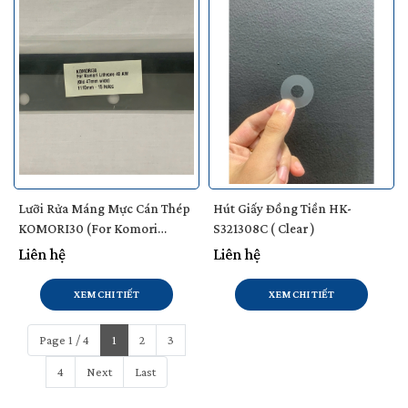
Lưỡi Rửa Máng Mực Cán Thép
Hút Giấy Đồng Tiền HK-
KOMORI30 (For Komori
S321308C ( Clear )
Lithrone 40 AW)
Liên hệ
Liên hệ
XEM CHI TIẾT
XEM CHI TIẾT
Page 1 / 4
1
2
3
4
Next
Last