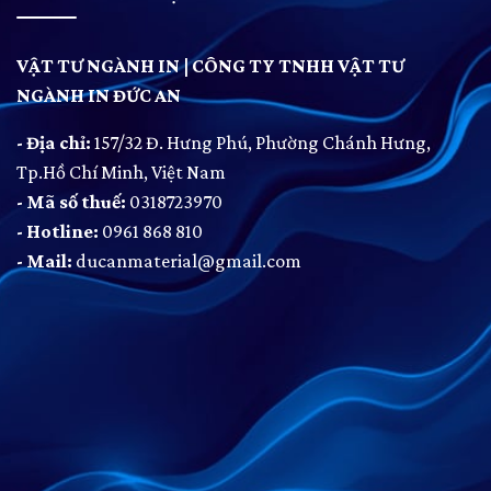
VẬT TƯ NGÀNH IN | CÔNG TY TNHH VẬT TƯ
NGÀNH IN ĐỨC AN
- Địa chỉ:
157/32 Đ. Hưng Phú, Phường Chánh Hưng,
Tp.Hồ Chí Minh, Việt Nam
- Mã số thuế:
0318723970
- Hotline:
0961 868 810
- Mail:
ducanmaterial@gmail.com