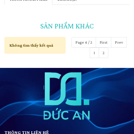
SẢN PHẨM KHÁC
Page 4 / 2
First
Prev
Không tìm thấy kết quả
1
2
THÔNG TIN LIÊN HỆ